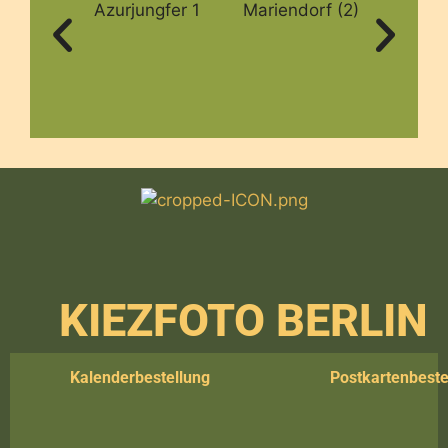
Azurjungfer 1
Mariendorf (2)
Berlin
(
KIEZFOTO BERLIN
Kalenderbestellung
Postkartenbeste